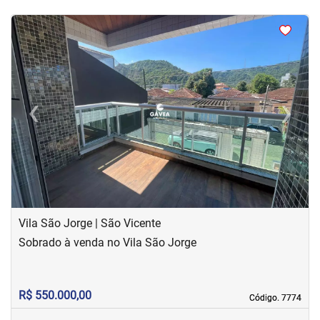
<
<
<
<
‹
›
Previous
Next
Vila São Jorge | São Vicente
Sobrado à venda no Vila São Jorge
R$ 550.000,00
Código. 7774
Código. 7774