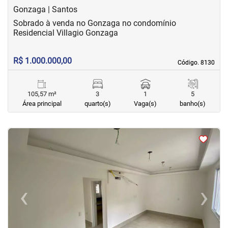
Gonzaga | Santos
Sobrado à venda no Gonzaga no condomínio
Residencial Villagio Gonzaga
R$ 1.000.000,00
Código. 8130
Código. 8130
105,57 m²
3
1
5
Área principal
quarto(s)
Vaga(s)
banho(s)
<
<
<
<
‹
›
Previous
Next