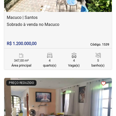
Macuco | Santos
Sobrado à venda no Macuco
R$ 1.200.000,00
Código. 1539
Código. 1539
347,00 m²
4
4
5
Área principal
quarto(s)
Vaga(s)
banho(s)
<
<
<
<
PREÇO REDUZIDO
‹
›
Previous
Next