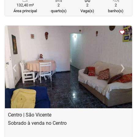
132,40 m²
2
2
2
Área principal
quarto(s)
Vaga(s)
banho(s)
<
<
<
<
‹
›
Previous
Next
Centro | São Vicente
Sobrado à venda no Centro