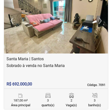
‹
›
Previous
Next
Santa Maria | Santos
Sobrado à venda no Santa Maria
R$ 692.000,00
Código. 7091
Código. 7091
187,00 m²
3
2
3
Área principal
quarto(s)
Vaga(s)
banho(s)