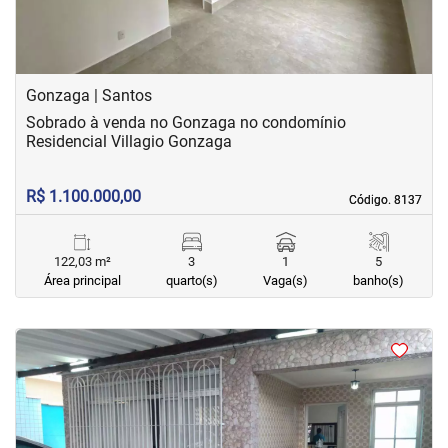
Gonzaga | Santos
Sobrado à venda no Gonzaga no condomínio
Residencial Villagio Gonzaga
R$ 1.100.000,00
Código. 8137
Código. 8137
122,03 m²
3
1
5
Área principal
quarto(s)
Vaga(s)
banho(s)
<
<
<
<