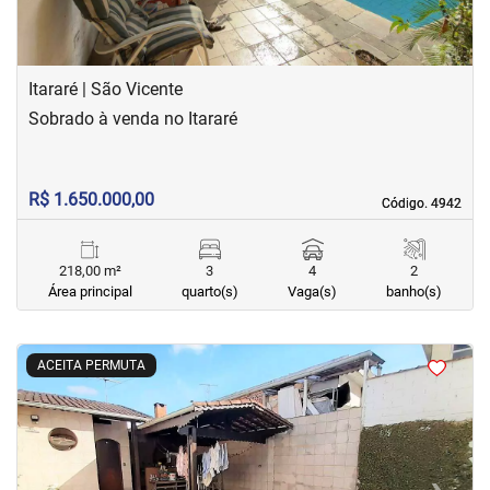
Itararé | São Vicente
Sobrado à venda no Itararé
R$ 1.650.000,00
Código. 4942
Código. 4942
218,00 m²
3
4
2
Área principal
quarto(s)
Vaga(s)
banho(s)
<
<
<
<
ACEITA PERMUTA