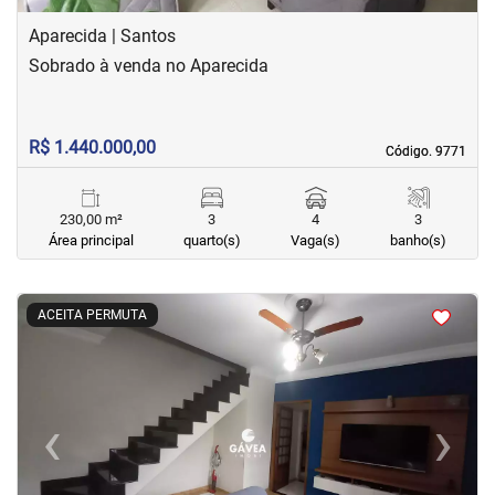
Aparecida | Santos
Sobrado à venda no Aparecida
R$ 1.440.000,00
Código. 9771
Código. 9771
230,00 m²
3
4
3
Área principal
quarto(s)
Vaga(s)
banho(s)
<
<
<
<
ACEITA PERMUTA
‹
›
Previous
Next