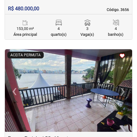
R$ 480.000,00
Código. 3656
Código. 3656
153,00 m²
4
3
4
Área principal
quarto(s)
Vaga(s)
banho(s)
<
<
<
<
ACEITA PERMUTA
‹
›
Previous
Next