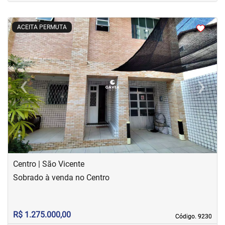
<
<
<
<
ACEITA PERMUTA
‹
›
Previous
Next
Centro | São Vicente
Sobrado à venda no Centro
R$ 1.275.000,00
Código. 9230
Código. 9230