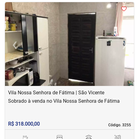
<
<
<
<
‹
›
Previous
Next
Vila Nossa Senhora de Fátima | São Vicente
Sobrado à venda no Vila Nossa Senhora de Fátima
R$ 318.000,00
Código. 3255
Código. 3255