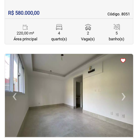
R$ 580.000,00
Código. 8051
Código. 8051
220,00 m²
4
2
5
Área principal
quarto(s)
Vaga(s)
banho(s)
<
<
<
<
‹
›
Previous
Next