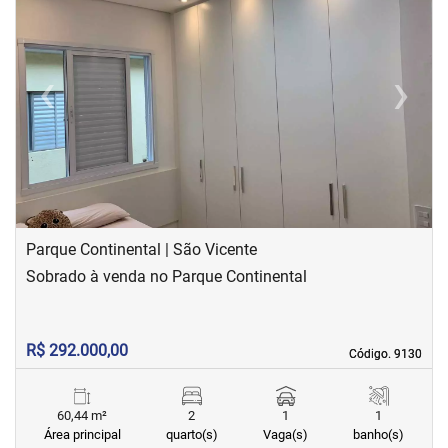
‹
›
Previous
Next
Parque Continental | São Vicente
Sobrado à venda no Parque Continental
R$ 292.000,00
Código. 9130
Código. 9130
60,44 m²
2
1
1
Área principal
quarto(s)
Vaga(s)
banho(s)