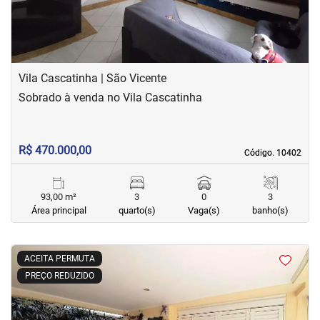
Vila Cascatinha | São Vicente
Sobrado à venda no Vila Cascatinha
R$ 470.000,00
Código. 10402
Código. 10402
93,00 m²
3
0
3
Área principal
quarto(s)
Vaga(s)
banho(s)
<
<
<
<
ACEITA PERMUTA
PREÇO REDUZIDO