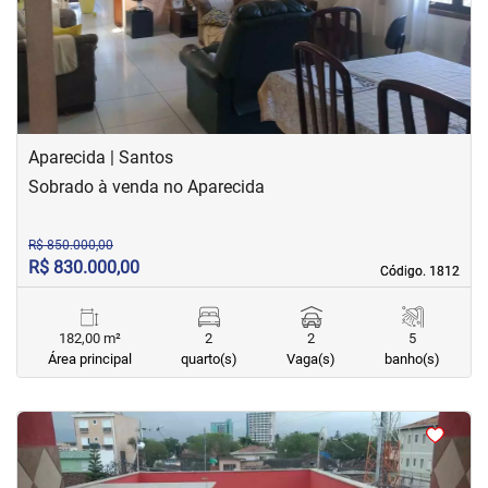
Aparecida | Santos
Sobrado à venda no Aparecida
R$ 850.000,00
R$ 830.000,00
Código. 1812
Código. 1812
182,00 m²
2
2
5
Área principal
quarto(s)
Vaga(s)
banho(s)
<
<
<
<