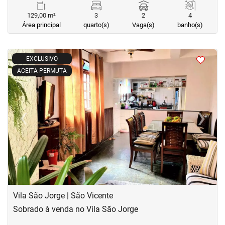
129,00 m²
3
2
4
Área principal
quarto(s)
Vaga(s)
banho(s)
<
<
<
<
EXCLUSIVO
ACEITA PERMUTA
‹
›
Previous
Next
Vila São Jorge | São Vicente
Sobrado à venda no Vila São Jorge