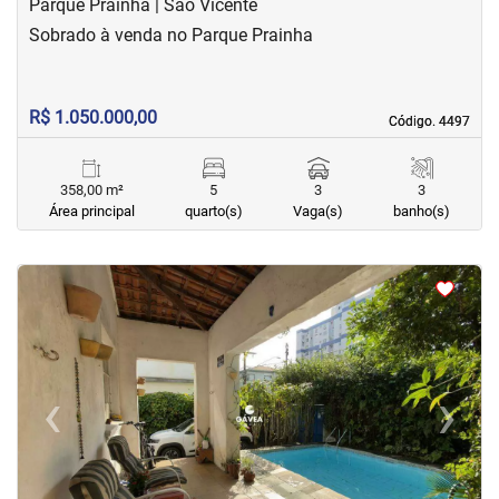
Parque Prainha | São Vicente
Sobrado à venda no Parque Prainha
R$ 1.050.000,00
Código. 4497
Código. 4497
358,00 m²
5
3
3
Área principal
quarto(s)
Vaga(s)
banho(s)
<
<
<
<
‹
›
Previous
Next