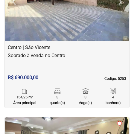
‹
›
Previous
Next
Centro | São Vicente
Sobrado à venda no Centro
R$ 690.000,00
Código. 5253
Código. 5253
154,25 m²
3
3
4
Área principal
quarto(s)
Vaga(s)
banho(s)
<
<
<
<