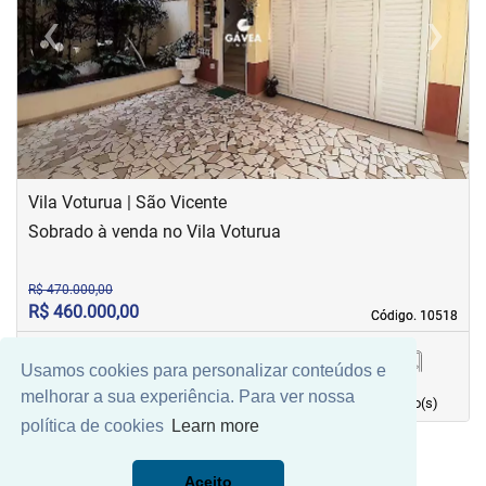
‹
›
Previous
Next
Vila Voturua | São Vicente
Sobrado à venda no Vila Voturua
R$ 470.000,00
R$ 460.000,00
Código. 10518
Código. 10518
Usamos cookies para personalizar conteúdos e
111,65 m²
2
2
3
melhorar a sua experiência. Para ver nossa
Área principal
quarto(s)
Vaga(s)
banho(s)
política de cookies
Learn more
Aceito