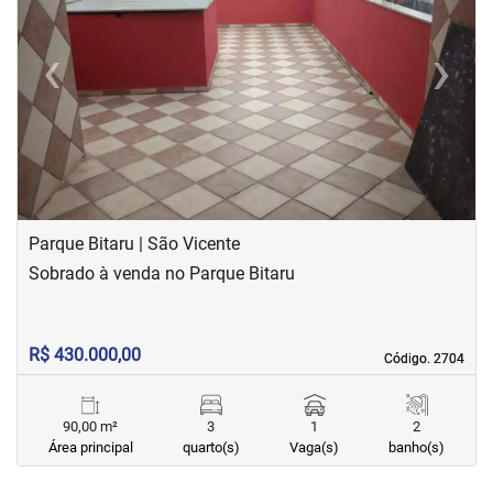
‹
›
Previous
Next
Parque Bitaru | São Vicente
Sobrado à venda no Parque Bitaru
R$ 430.000,00
Código. 2704
Código. 2704
90,00 m²
3
1
2
Área principal
quarto(s)
Vaga(s)
banho(s)