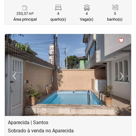
253,37 m²
4
4
5
Área principal
quarto(s)
Vaga(s)
banho(s)
<
<
<
<
‹
›
Previous
Next
Aparecida | Santos
Sobrado à venda no Aparecida