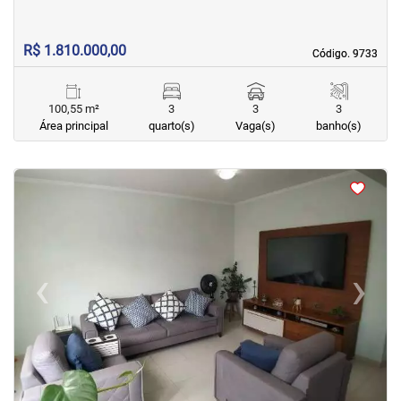
R$ 1.810.000,00
Código. 9733
Código. 9733
100,55 m²
3
3
3
Área principal
quarto(s)
Vaga(s)
banho(s)
<
<
<
<
‹
›
Previous
Next