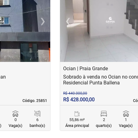
›
‹
Next
Previous
Ocian | Praia Grande
ian
Sobrado à venda no Ocian no con
Residencial Punta Ballena
R$ 440.000,00
R$ 428.000,00
Código. 25851
Código. 25851
Có
Có
0
6
55,86 m²
2
1
)
Vaga(s)
banho(s)
Área principal
quarto(s)
Vaga(s)