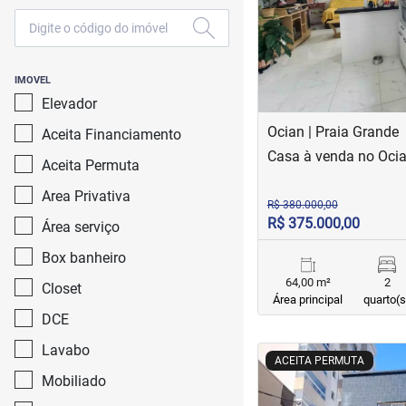
IMOVEL
Elevador
Ocian | Praia Grande
Aceita Financiamento
Casa à venda no Oci
Aceita Permuta
Area Privativa
R$ 380.000,00
R$ 375.000,00
Área serviço
Box banheiro
64,00 m²
2
Closet
Área principal
quarto(s
DCE
Lavabo
<
<
<
<
ACEITA PERMUTA
Mobiliado