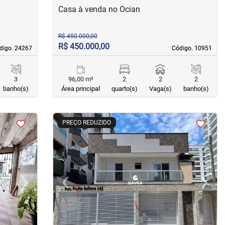
Casa à venda no Ocian
R$ 450.000,00
R$ 450.000,00
digo. 24267
digo. 24267
Código. 10951
Código. 10951
3
96,00 m²
2
2
2
banho(s)
Área principal
quarto(s)
Vaga(s)
banho(s)
<
<
<
<
PREÇO REDUZIDO
›
‹
›
Next
Previous
Next