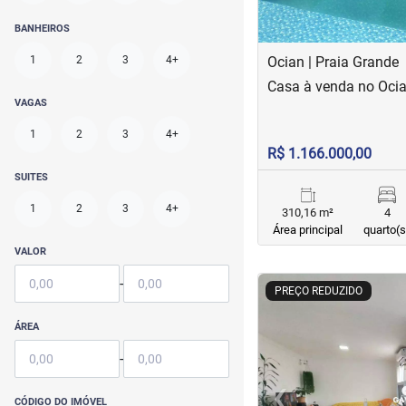
BANHEIROS
1
2
3
4+
Ocian | Praia Grande
Casa à venda no Oci
VAGAS
1
2
3
4+
R$ 1.166.000,00
SUITES
1
2
3
4+
310,16 m²
4
Área principal
quarto(s
VALOR
-
<
<
<
<
PREÇO REDUZIDO
ÁREA
-
‹
CÓDIGO DO IMÓVEL
Previous