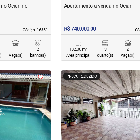
 no Ocian no
Apartamento à venda no Ocian
R$ 740.000,00
Código. 16351
Código. 16351
Có
Có
1
2
102,00 m²
3
2
)
Vaga(s)
banho(s)
Área principal
quarto(s)
Vaga(s)
<
<
<
<
PREÇO REDUZIDO
›
‹
Next
Previous