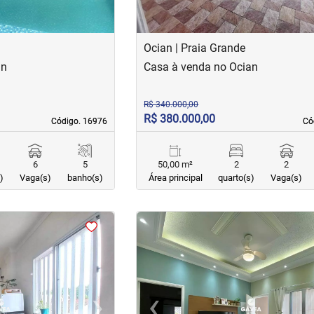
Ocian | Praia Grande
an
Casa à venda no Ocian
R$ 340.000,00
R$ 380.000,00
Código. 16976
Código. 16976
Có
Có
6
5
50,00 m²
2
2
)
Vaga(s)
banho(s)
Área principal
quarto(s)
Vaga(s)
<
<
<
<
›
‹
Next
Previous