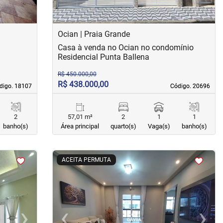
Ocian | Praia Grande
Casa à venda no Ocian no condomínio
Residencial Punta Ballena
R$ 450.000,00
R$ 438.000,00
digo. 18107
digo. 18107
Código. 20696
Código. 20696
2
57,01 m²
2
1
1
banho(s)
Área principal
quarto(s)
Vaga(s)
banho(s)
<
<
<
<
ACEITA PERMUTA
›
‹
›
Next
Previous
Next