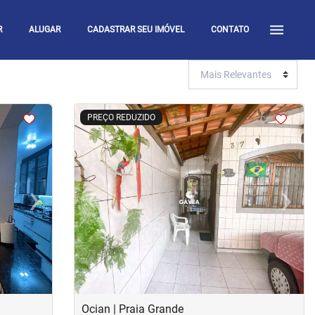
R
ALUGAR
CADASTRAR SEU IMÓVEL
CONTATO
<
<
<
<
PREÇO REDUZIDO
›
‹
›
Next
Previous
Next
Ocian | Praia Grande