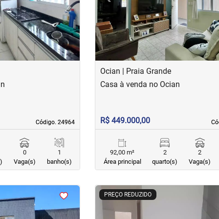
Ocian | Praia Grande
an
Casa à venda no Ocian
R$ 449.000,00
Código. 24964
Código. 24964
Có
Có
0
1
92,00 m²
2
2
)
Vaga(s)
banho(s)
Área principal
quarto(s)
Vaga(s)
<
<
<
<
PREÇO REDUZIDO