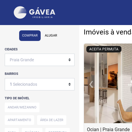
Imóveis à vend
COMPRAR
ALUGAR
<
<
<
<
ACEITA PERMUTA
CIDADES
BAIRROS
‹
1
Selecionados
Previous
TIPO DE IMÒVEL
ANDAR/MEZANINO
APARTAMENTO
ÁREA DE LAZER
Ocian | Praia Grande