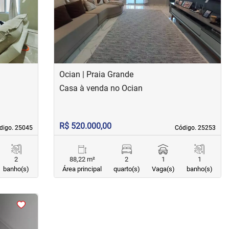
Ocian | Praia Grande
Casa à venda no Ocian
R$ 520.000,00
digo. 25045
digo. 25045
Código. 25253
Código. 25253
2
88,22 m²
2
1
1
banho(s)
Área principal
quarto(s)
Vaga(s)
banho(s)