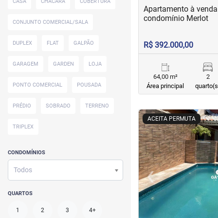
CASA
CHÁCARA
COBERTURA
Apartamento à venda
condomínio Merlot
CONJUNTO COMERCIAL/SALA
DUPLEX
FLAT
GALPÃO
R$ 392.000,00
GARAGEM
GARDEN
LOJA
64,00 m²
2
PONTO COMERCIAL
POUSADA
Área principal
quarto(s
PRÉDIO
SOBRADO
TERRENO
<
<
<
<
ACEITA PERMUTA
TRIPLEX
CONDOMÍNIOS
‹
Todos
Previous
QUARTOS
1
2
3
4+