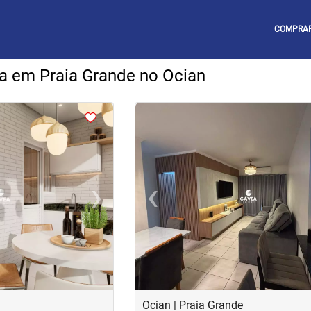
COMPRA
a em Praia Grande no Ocian
<
<
<
<
›
‹
Next
Previous
Ocian | Praia Grande