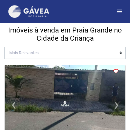
Imóveis à venda em Praia Grande no
Cidade da Criança
<
<
<
<
‹
›
Previous
Next