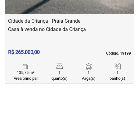
Cidade da Criança | Praia Grande
Casa à venda no Cidade da Criança
R$ 265.000,00
Código. 19199
Código. 19199
135,75 m²
1
1
1
Área principal
quarto(s)
Vaga(s)
banho(s)