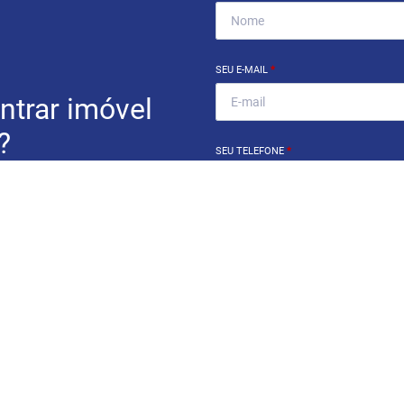
SEU E-MAIL
*
ntrar imóvel
?
SEU TELEFONE
*
eocupe. Deixe seu email e
ue um especialista irá te
Ao informar meus dados, eu conc
a
Política de Privacidade
.
ENCONTRAR UM IMÓV