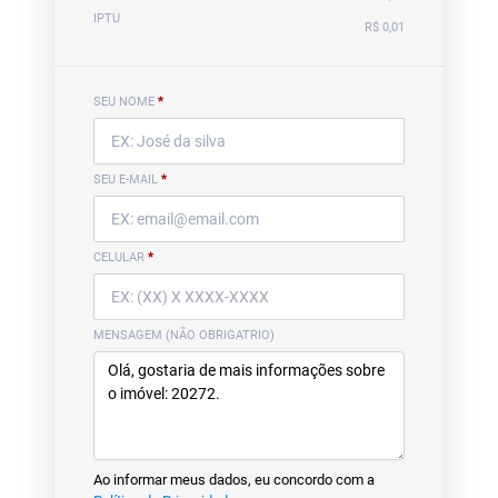
IPTU
R$ 0,01
SEU NOME
*
SEU E-MAIL
*
CELULAR
*
MENSAGEM (NÃO OBRIGATRIO)
Ao informar meus dados, eu concordo com a