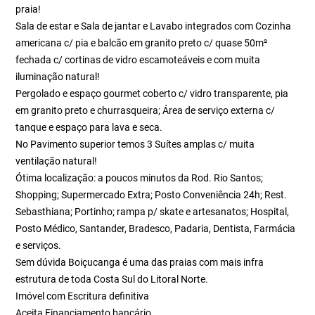
praia!
Sala de estar e Sala de jantar e Lavabo integrados com Cozinha
americana c/ pia e balcão em granito preto c/ quase 50m²
fechada c/ cortinas de vidro escamoteáveis e com muita
iluminação natural!
Pergolado e espaço gourmet coberto c/ vidro transparente, pia
em granito preto e churrasqueira; Área de serviço externa c/
tanque e espaço para lava e seca.
No Pavimento superior temos 3 Suítes amplas c/ muita
ventilação natural!
Ótima localização: a poucos minutos da Rod. Rio Santos;
Shopping; Supermercado Extra; Posto Conveniência 24h; Rest.
Sebasthiana; Portinho; rampa p/ skate e artesanatos; Hospital,
Posto Médico, Santander, Bradesco, Padaria, Dentista, Farmácia
e serviços.
Sem dúvida Boiçucanga é uma das praias com mais infra
estrutura de toda Costa Sul do Litoral Norte.
Imóvel com Escritura definitiva
Aceita Financiamento bancário