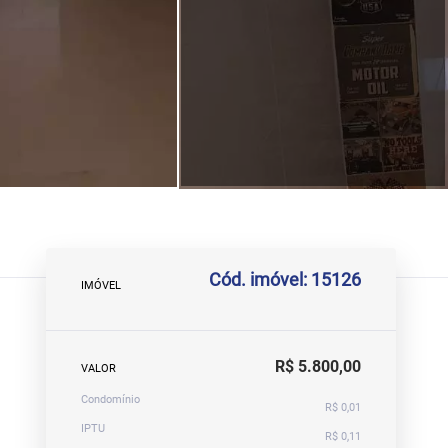
Cód. imóvel: 15126
IMÓVEL
R$ 5.800,00
VALOR
Condomínio
R$ 0,01
IPTU
R$ 0,11