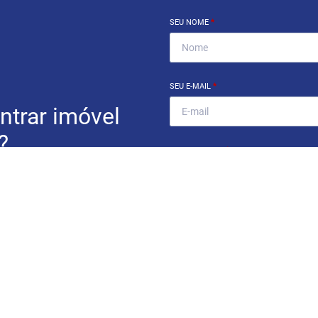
SEU NOME
*
SEU E-MAIL
*
ntrar imóvel
?
SEU TELEFONE
*
eocupe. Deixe seu email e
ue um especialista irá te
Ao informar meus dados, eu conc
a
Política de Privacidade
.
ENCONTRAR UM IMÓV