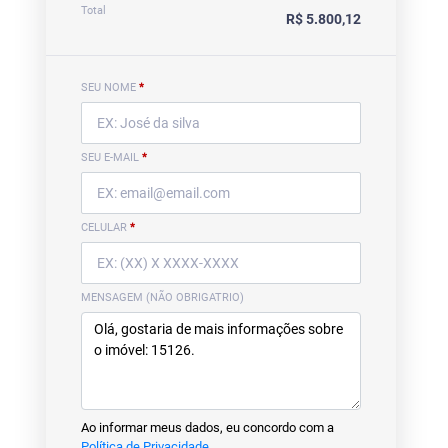
Total
R$ 5.800,12
SEU NOME
*
SEU E-MAIL
*
CELULAR
*
MENSAGEM (NÃO OBRIGATRIO)
Ao informar meus dados, eu concordo com a
Política de Privacidade
.