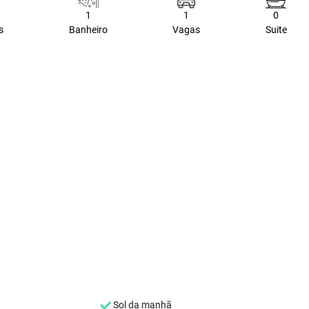
1
1
0
s
Banheiro
Vagas
Suite
.
Sol da manhã