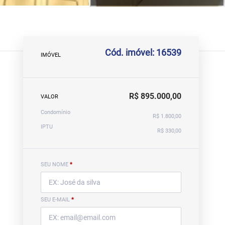
Cód. imóvel: 16539
IMÓVEL
R$ 895.000,00
VALOR
Condomínio
R$ 1.800,00
IPTU
R$ 330,00
SEU NOME
*
SEU E-MAIL
*