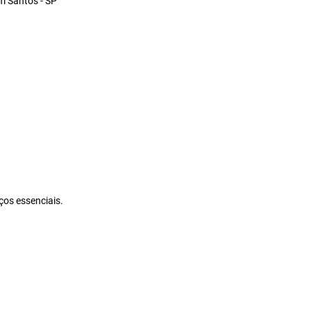
m Santos - SP
ços essenciais.