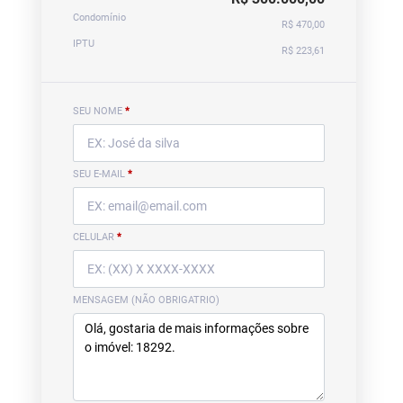
Condomínio
R$ 470,00
IPTU
R$ 223,61
SEU NOME
*
SEU E-MAIL
*
CELULAR
*
MENSAGEM (NÃO OBRIGATRIO)