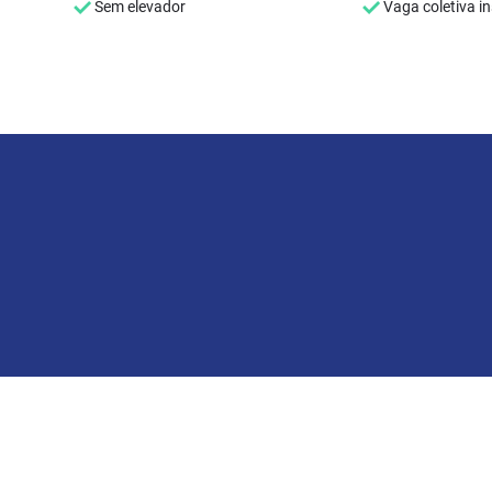
Sem elevador
Vaga coletiva ins
Enco
ideal
Não se pr