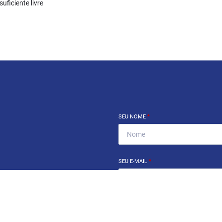
uficiente livre
SEU NOME
*
SEU E-MAIL
*
ntrar imóvel
?
SEU TELEFONE
*
eocupe. Deixe seu email e