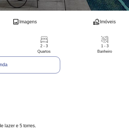
image
real_estate_agent
Imagens
Imóveis
2 - 3
1 - 3
Quartos
Banheiro
enda
 lazer e 5 torres.