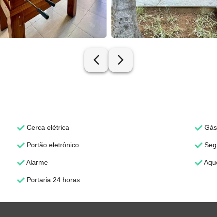
arrow_back_ios_new
arrow_forward_ios
Cerca elétrica
Gás 
Portão eletrônico
Segu
Alarme
Aque
Portaria 24 horas