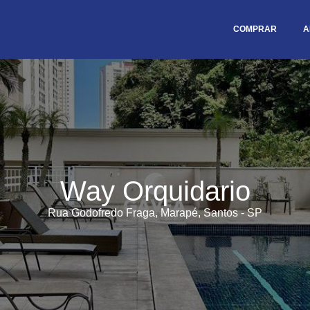
COMPRAR
A
Way Orquidario
Rua Godofredo Fraga, Marapé, Santos - SP