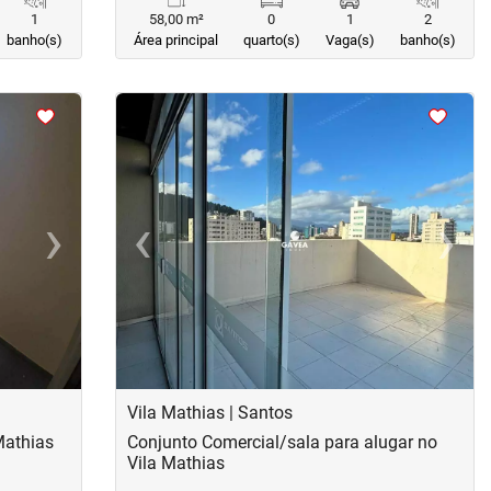
1
58,00 m²
0
1
2
banho(s)
Área principal
quarto(s)
Vaga(s)
banho(s)
<
<
<
<
›
‹
›
Next
Previous
Next
Vila Mathias | Santos
Mathias
Conjunto Comercial/sala para alugar no
Vila Mathias