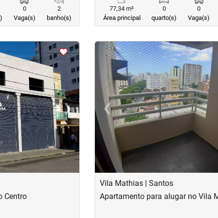
0
2
77,34 m²
0
0
)
Vaga(s)
banho(s)
Área principal
quarto(s)
Vaga(s)
<
<
<
<
›
‹
Next
Previous
Vila Mathias | Santos
o Centro
Apartamento para alugar no Vila 