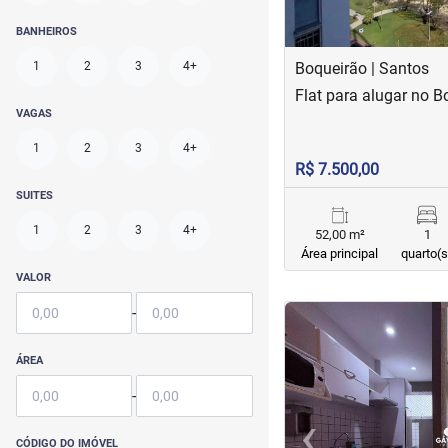
BANHEIROS
1
2
3
4+
Boqueirão | Santos
Flat para alugar no B
VAGAS
1
2
3
4+
R$ 7.500,00
SUITES
1
2
3
4+
52,00 m²
1
Área principal
quarto(s
VALOR
-
<
<
<
<
ÁREA
-
‹
CÓDIGO DO IMÓVEL
Previous