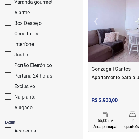
Varanda gourmet
‹
Alarme
Box Despejo
Previous
Circuito TV
Interfone
Jardim
Portão Eletrônico
Gonzaga | Santos
Portaria 24 horas
Apartamento para al
Exclusivo
Na planta
R$ 2.900,00
Alugado
55,00 m²
2
LAZER
Área principal
quarto(s
Academia