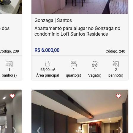
Gonzaga | Santos
o dos
Apartamento para alugar no Gonzaga no
condomínio Loft Santos Residence
R$ 6.000,00
Código. 239
Código. 239
Código. 240
Código. 240
1
65,00 m²
2
1
2
banho(s)
Área principal
quarto(s)
Vaga(s)
banho(s)
<
<
<
<
›
‹
›
Next
Previous
Next