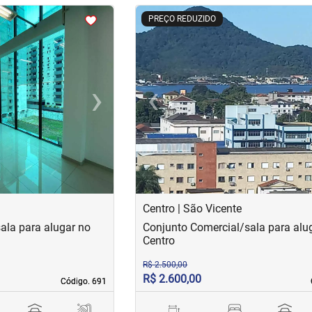
<
<
<
<
PREÇO REDUZIDO
›
‹
Next
Previous
Centro | São Vicente
ala para alugar no
Conjunto Comercial/sala para alu
Centro
R$ 2.500,00
R$ 2.600,00
Código. 691
Código. 691