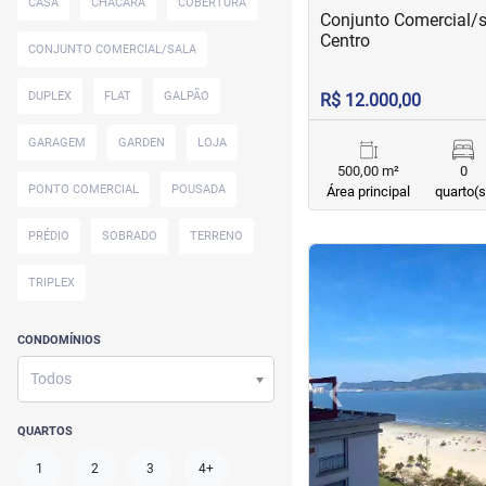
CASA
CHÁCARA
COBERTURA
Conjunto Comercial/s
Centro
CONJUNTO COMERCIAL/SALA
DUPLEX
FLAT
GALPÃO
R$ 12.000,00
GARAGEM
GARDEN
LOJA
500,00 m²
0
PONTO COMERCIAL
POUSADA
Área principal
quarto(s
PRÉDIO
SOBRADO
TERRENO
<
<
<
<
TRIPLEX
CONDOMÍNIOS
‹
Todos
Previous
QUARTOS
1
2
3
4+