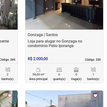
Gonzaga | Santos
icente
Loja para alugar no Gonzaga no
condomínio Patio Iporanga
R$ 2.000,00
Código. 269
Código. 269
Código. 330
Código. 330
2
54,00 m²
0
0
1
banho(s)
Área principal
quarto(s)
Vaga(s)
banho(s)
<
<
<
<