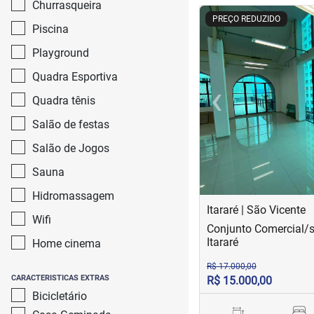
Churrasqueira
<
<
<
<
PREÇO REDUZIDO
Piscina
Playground
Quadra Esportiva
‹
Quadra tênis
Previous
Salão de festas
Salão de Jogos
Sauna
Hidromassagem
Itararé | São Vicente
Wifi
Conjunto Comercial/s
Itararé
Home cinema
R$ 17.000,00
CARACTERISTICAS EXTRAS
R$ 15.000,00
Bicicletário