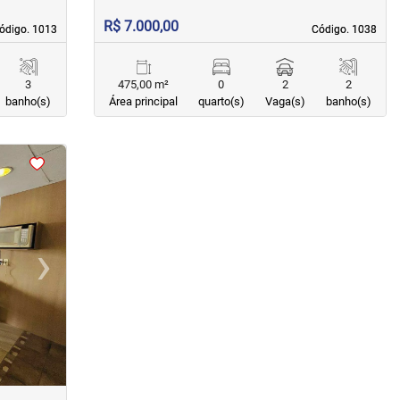
R$ 7.000,00
ódigo. 1013
ódigo. 1013
Código. 1038
Código. 1038
3
475,00 m²
0
2
2
banho(s)
Área principal
quarto(s)
Vaga(s)
banho(s)
›
Next