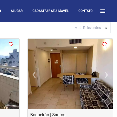
R
ALUGAR
CADASTRAR SEU IMÓVEL
CONTATO
<
<
<
<
›
‹
›
Next
Previous
Next
Boqueirão | Santos