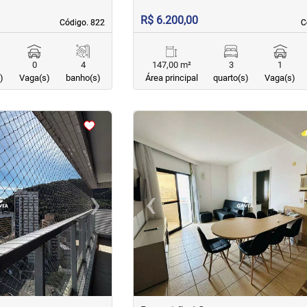
R$ 6.200,00
Código. 822
Código. 822
C
C
0
4
147,00 m²
3
1
)
Vaga(s)
banho(s)
Área principal
quarto(s)
Vaga(s)
<
<
<
<
›
‹
Next
Previous