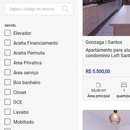
IMOVEL
Elevador
Gonzaga | Santos
Aceita Financiamento
Apartamento para al
Aceita Permuta
condomínio Loft San
Area Privativa
R$ 5.500,00
Área serviço
Box banheiro
65,00 m²
1
Closet
Área principal
quarto(s
DCE
Lavabo
<
<
<
<
Mobiliado