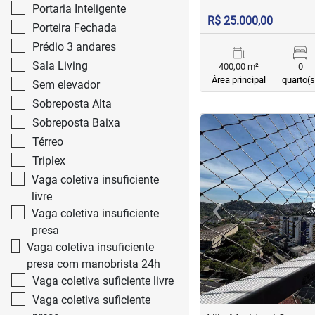
Portaria Inteligente
R$ 25.000,00
Porteira Fechada
Prédio 3 andares
Sala Living
400,00 m²
0
Área principal
quarto(s
Sem elevador
Sobreposta Alta
<
<
<
<
Sobreposta Baixa
Térreo
Triplex
Vaga coletiva insuficiente
‹
livre
Vaga coletiva insuficiente
Previous
presa
Vaga coletiva insuficiente
presa com manobrista 24h
Vaga coletiva suficiente livre
Vaga coletiva suficiente