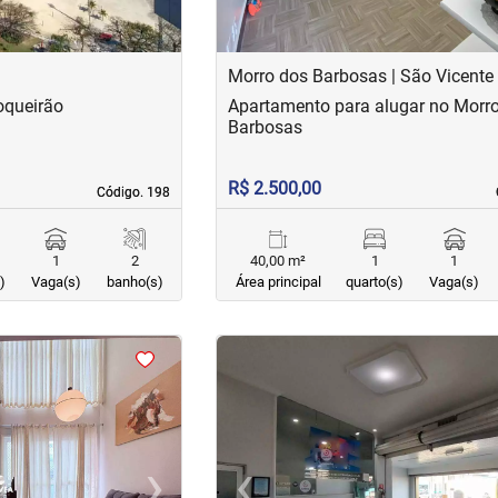
Morro dos Barbosas | São Vicente
oqueirão
Apartamento para alugar no Morr
Barbosas
R$ 2.500,00
Código. 198
Código. 198
1
2
40,00 m²
1
1
)
Vaga(s)
banho(s)
Área principal
quarto(s)
Vaga(s)
<
<
<
<
›
‹
Next
Previous