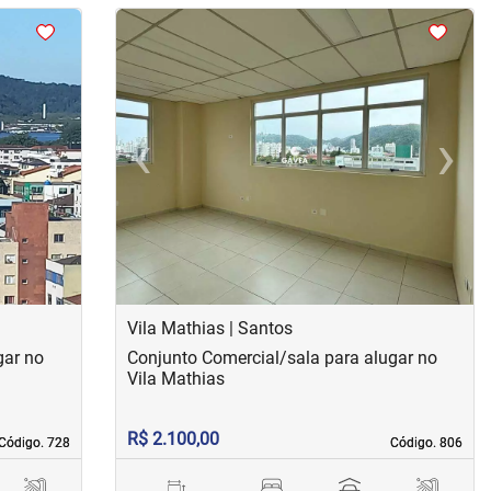
<
<
<
<
›
‹
›
Next
Previous
Next
Vila Mathias | Santos
gar no
Conjunto Comercial/sala para alugar no
Vila Mathias
R$ 2.100,00
Código. 728
Código. 728
Código. 806
Código. 806