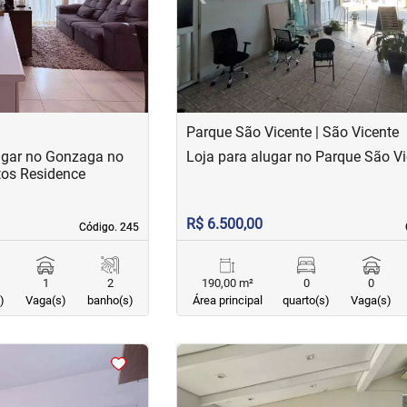
Parque São Vicente | São Vicente
ugar no Gonzaga no
Loja para alugar no Parque São V
tos Residence
R$ 6.500,00
Código. 245
Código. 245
1
2
190,00 m²
0
0
)
Vaga(s)
banho(s)
Área principal
quarto(s)
Vaga(s)
<
<
<
<