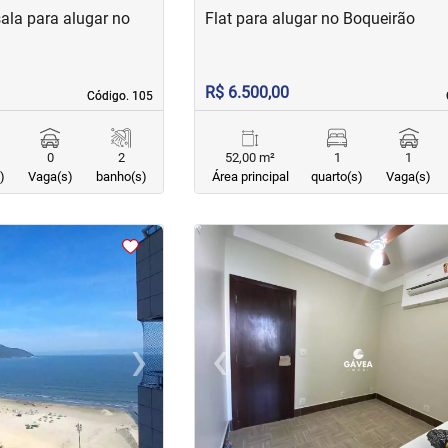
ala para alugar no
Flat para alugar no Boqueirão
R$ 6.500,00
Código. 105
Código. 105
0
2
52,00 m²
1
1
)
Vaga(s)
banho(s)
Área principal
quarto(s)
Vaga(s)
<
<
<
<
›
‹
Next
Previous