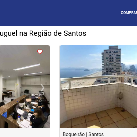
COMPRA
luguel na Região de Santos
<
<
<
<
›
‹
Next
Previous
Boqueirão | Santos