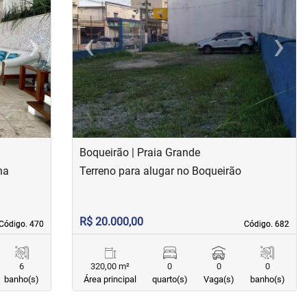
›
‹
›
Next
Previous
Next
Boqueirão | Praia Grande
ha
Terreno para alugar no Boqueirão
R$ 20.000,00
Código. 470
Código. 470
Código. 682
Código. 682
6
320,00 m²
0
0
0
banho(s)
Área principal
quarto(s)
Vaga(s)
banho(s)