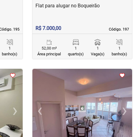
Flat para alugar no Boqueirão
R$ 7.000,00
Código. 195
Código. 195
Código. 197
Código. 197
1
52,00 m²
1
1
1
banho(s)
Área principal
quarto(s)
Vaga(s)
banho(s)
<
<
<
<
›
‹
›
Next
Previous
Next