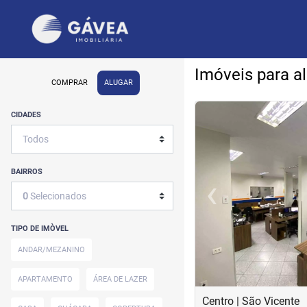
Imóveis para a
COMPRAR
ALUGAR
<
<
<
<
CIDADES
BAIRROS
‹
0
Selecionados
Previous
TIPO DE IMÒVEL
ANDAR/MEZANINO
APARTAMENTO
ÁREA DE LAZER
Centro | São Vicente