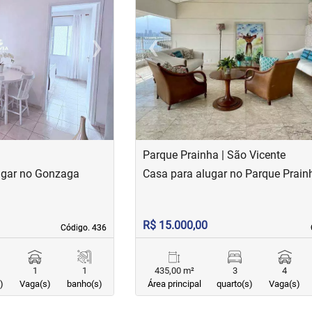
›
‹
Next
Previous
Parque Prainha | São Vicente
ugar no Gonzaga
Casa para alugar no Parque Prain
R$ 15.000,00
Código. 436
Código. 436
1
1
435,00 m²
3
4
)
Vaga(s)
banho(s)
Área principal
quarto(s)
Vaga(s)