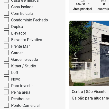
Casa Geminada
146,00 m²
0
Casa Isolada
Área principal
quarto(s
Com Edícula
Condominio Fechado
<
<
<
<
Duplex
Elevador
Elevador Privativo
Frente Mar
‹
Garden
Previous
Garden elevado
Kitnet / Studio
Loft
Novo
Para investir
Centro | São Vicente
Pé na areia
Galpão para alugar n
Penthouse
Ponto Comercial